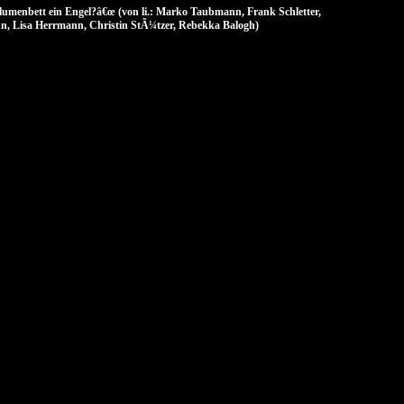
umenbett ein Engel?â€œ (von li.: Marko Taubmann, Frank Schletter,
, Lisa Herrmann, Christin StÃ¼tzer, Rebekka Balogh)