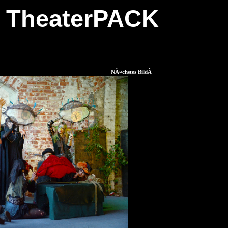
TheaterPACK
NÃ¤chstes BildÂ