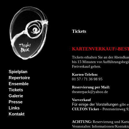
Tickets
KARTENVERKAUF/-BES
Tickets erhalten Sie an der Abendkas
bis 15 Minuten vor Aufführungsbeginn
Freiverkauf gehen.
Spielplan
Karten-Telefon:
Repertoire
01 57 / 71 36 98 95
Ensemble
Reservierung per Mail:
Tickets
theaterpack@yahoo.de
Galerie
Vorverkauf
Presse
Für einige der Vorstellungen
gibt e
Links
CULTON Ticket
– Peterssteinweg 9
Kontakt
ACHTUNG:
Reservierung und Karte
Veranstalter. Informationen/Kontaktd