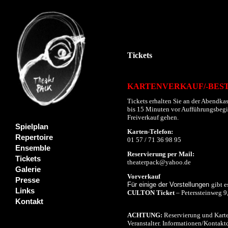
Tickets
KARTENVERKAUF/-BES
Tickets erhalten Sie an der Abendkas
bis 15 Minuten vor Aufführungsbeginn
Freiverkauf gehen.
Spielplan
Karten-Telefon:
Repertoire
01 57 / 71 36 98 95
Ensemble
Reservierung per Mail:
Tickets
theaterpack@yahoo.de
Galerie
Vorverkauf
Presse
Für einige der Vorstellungen
gibt e
Links
CULTON Ticket
– Peterssteinweg 9
Kontakt
ACHTUNG:
Reservierung und Karte
Veranstalter. Informationen/Kontaktd