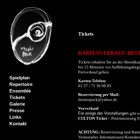
Tickets
KARTENVERKAUF/-BES
Tickets erhalten Sie an der Abendkas
bis 15 Minuten vor Aufführungsbeginn
Freiverkauf gehen.
Spielplan
Karten-Telefon:
Repertoire
01 57 / 71 36 98 95
Ensemble
Reservierung per Mail:
Tickets
theaterpack@yahoo.de
Galerie
Vorverkauf
Presse
Für einige der Vorstellungen
gibt e
Links
CULTON Ticket
– Peterssteinweg 9
Kontakt
ACHTUNG:
Reservierung und Karte
Veranstalter. Informationen/Kontaktd