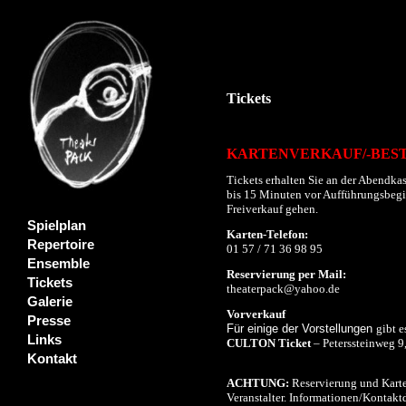
Tickets
KARTENVERKAUF/-BES
Tickets erhalten Sie an der Abendkas
bis 15 Minuten vor Aufführungsbeginn
Freiverkauf gehen.
Spielplan
Karten-Telefon:
Repertoire
01 57 / 71 36 98 95
Ensemble
Reservierung per Mail:
Tickets
theaterpack@yahoo.de
Galerie
Vorverkauf
Presse
Für einige der Vorstellungen
gibt e
Links
CULTON Ticket
– Peterssteinweg 9
Kontakt
ACHTUNG:
Reservierung und Karte
Veranstalter. Informationen/Kontaktd