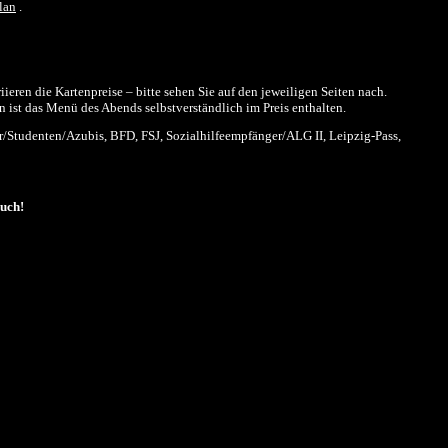
lan
.
eren die Kartenpreise – bitte sehen Sie auf den jeweiligen Seiten nach.
 ist das Menü des Abends selbstverständlich im Preis enthalten.
/Studenten/Azubis, BFD, FSJ, Sozialhilfeempfänger/ALG II, Leipzig-Pass,
such!