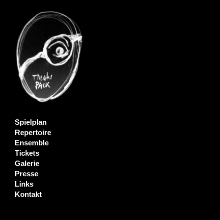
Sehr geehrte Gästebuch-Schrei
da wir hier momentan mit Link
innerhalb echter Einträge, muss
aber nicht verloren - die eigen
nächtlichen Ruhestörung - leid
an das Theater gemailt und fnd
Spielplan
Wir stellen das Gästebuch vor
Repertoire
Problems.
Ensemble
Tickets
Mit der Bitte um Verständnis, 
Galerie
Presse
Links
Kontakt