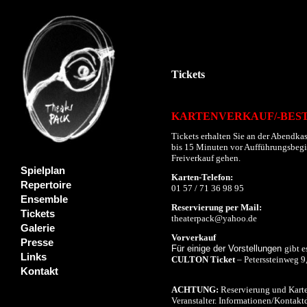
Tickets
KARTENVERKAUF/-BES
Tickets erhalten Sie an der Abendkas
bis 15 Minuten vor Aufführungsbeginn
Freiverkauf gehen.
Spielplan
Karten-Telefon:
Repertoire
01 57 / 71 36 98 95
Ensemble
Reservierung per Mail:
Tickets
theaterpack@yahoo.de
Galerie
Vorverkauf
Presse
Für einige der Vorstellungen
gibt e
Links
CULTON Ticket
– Peterssteinweg 9
Kontakt
ACHTUNG:
Reservierung und Karte
Veranstalter. Informationen/Kontaktd