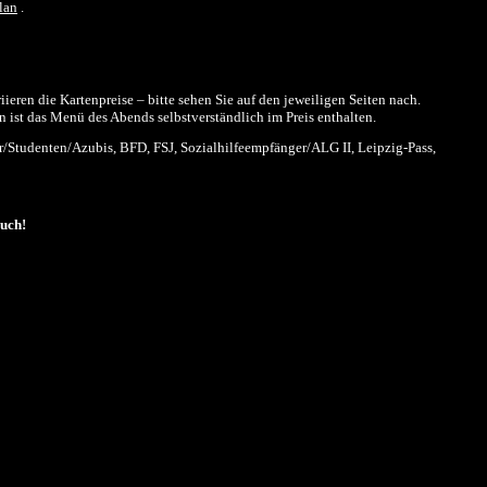
lan
.
eren die Kartenpreise – bitte sehen Sie auf den jeweiligen Seiten nach.
 ist das Menü des Abends selbstverständlich im Preis enthalten.
/Studenten/Azubis, BFD, FSJ, Sozialhilfeempfänger/ALG II, Leipzig-Pass,
such!