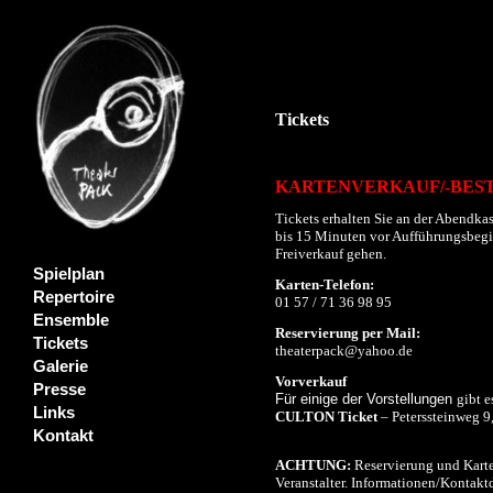
Tickets
KARTENVERKAUF/-BES
Tickets erhalten Sie an der Abendkas
bis 15 Minuten vor Aufführungsbeginn
Freiverkauf gehen.
Spielplan
Karten-Telefon:
Repertoire
01 57 / 71 36 98 95
Ensemble
Reservierung per Mail:
Tickets
theaterpack@yahoo.de
Galerie
Vorverkauf
Presse
Für einige der Vorstellungen
gibt e
Links
CULTON Ticket
– Peterssteinweg 9
Kontakt
ACHTUNG:
Reservierung und Karte
Veranstalter. Informationen/Kontaktd