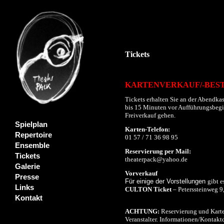
Tickets
KARTENVERKAUF/-BES
Tickets erhalten Sie an der Abendkas
bis 15 Minuten vor Aufführungsbeginn
Freiverkauf gehen.
Spielplan
Karten-Telefon:
Repertoire
01 57 / 71 36 98 95
Ensemble
Reservierung per Mail:
Tickets
theaterpack@yahoo.de
Galerie
Vorverkauf
Presse
Für einige der Vorstellungen
gibt e
Links
CULTON Ticket
– Peterssteinweg 9
Kontakt
ACHTUNG:
Reservierung und Karte
Veranstalter. Informationen/Kontaktd