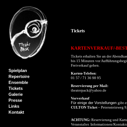
Tickets
KARTENVERKAUF/-BES
Tickets erhalten Sie an der Abendkas
bis 15 Minuten vor Aufführungsbeginn
Freiverkauf gehen.
Spielplan
Karten-Telefon:
Repertoire
01 57 / 71 36 98 95
Ensemble
Reservierung per Mail:
Tickets
theaterpack@yahoo.de
Galerie
Vorverkauf
Presse
Für einige der Vorstellungen
gibt e
Links
CULTON Ticket
– Peterssteinweg 9
Kontakt
ACHTUNG:
Reservierung und Karte
Veranstalter. Informationen/Kontaktd