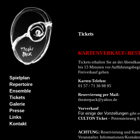
Tickets
KARTENVERKAUF/-BES
Tickets erhalten Sie an der Abendkas
bis 15 Minuten vor Aufführungsbeginn
Freiverkauf gehen.
Spielplan
Karten-Telefon:
Repertoire
01 57 / 71 36 98 95
Ensemble
Reservierung per Mail:
Tickets
theaterpack@yahoo.de
Galerie
Vorverkauf
Presse
Für einige der Vorstellungen
gibt e
Links
CULTON Ticket
– Peterssteinweg 9
Kontakt
ACHTUNG:
Reservierung und Karte
Veranstalter. Informationen/Kontaktd