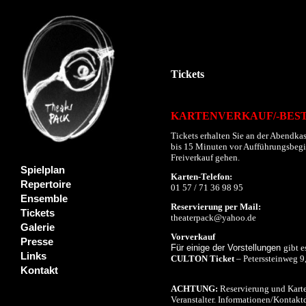
Tickets
KARTENVERKAUF/-BES
Tickets erhalten Sie an der Abendkas
bis 15 Minuten vor Aufführungsbeginn
Freiverkauf gehen.
Spielplan
Karten-Telefon:
Repertoire
01 57 / 71 36 98 95
Ensemble
Reservierung per Mail:
Tickets
theaterpack@yahoo.de
Galerie
Vorverkauf
Presse
Für einige der Vorstellungen
gibt e
Links
CULTON Ticket
– Peterssteinweg 9
Kontakt
ACHTUNG:
Reservierung und Karte
Veranstalter. Informationen/Kontaktd