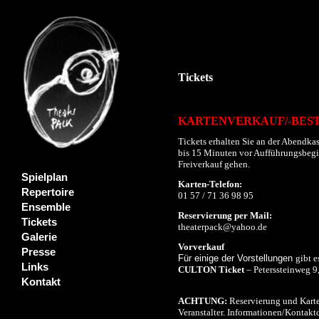
Tickets
KARTENVERKAUF/-BES
Tickets erhalten Sie an der Abendkas
bis 15 Minuten vor Aufführungsbeginn
Freiverkauf gehen.
Spielplan
Karten-Telefon:
Repertoire
01 57 / 71 36 98 95
Ensemble
Reservierung per Mail:
Tickets
theaterpack@yahoo.de
Galerie
Vorverkauf
Presse
Für einige der Vorstellungen
gibt e
Links
CULTON Ticket
– Peterssteinweg 9
Kontakt
ACHTUNG:
Reservierung und Karte
Veranstalter. Informationen/Kontaktd