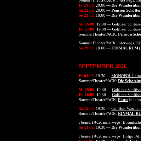
SommerTheaterPACK
unterwegs
:
Kü
Fr 21.
08
.
20.00
—
Die Wunderübu
Sa 22.
08
.
20.00
—
Pension Schöller
So 23.
08
.
18.00
—
Die Wunderübu
Mi 26.08
.
1
9.30
—
Gohliser Schlös
Do 27.08
.
19.
30
—
Gohliser Schlös
SommerTheaterPACK
:
Pension Schö
SommerTheaterPACK
unterwegs
:
Ki
Sa 29.08
.
18.0
0
—
EINMAL RUM
(
SEPTEMBER
2026
Fr 04.09
.
1
9.
30 —
MONOPOL Leipz
SommerTheaterPAC
K
:
Die Schatzin
Mi 09.09
.
1
9.30
—
Gohliser Schlös
Do 10.09
.
19.
30
—
Gohliser Schlös
SommerTheaterPACK
:
Faust
Johann
Sa 12.09
.
19.
30
—
Gohliser Wanne
SommerTheaterPACK
:
EINMAL
R
TheaterPACK
unterwegs
:
Botanisch
So 13.09
.
19
.3
0
—
Die Wunderübu
TheaterPACK
unterwegs
:
Hofgut Al