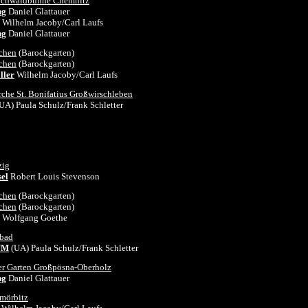
chwaldbühne Chemnitz
ng
Daniel
Glattauer
Wilhelm Jacoby/Carl Laufs
ng
Daniel
Glattauer
schen
(Barockgarten)
schen
(Barockgarten)
ller
Wilhelm Jacoby/Carl Laufs
rche St. Bonifatius Großwirschleben
UA) Paula Schulz/Frank Schletter
ig
sel
Robert Louis Stevenson
schen
(Barockgarten)
schen
(Barockgarten)
 Wolfgang Goethe
nbad
UM
(UA) Paula Schulz/Frank Schletter
er Garten Großpösna-Oberholz
ng
Daniel
Glattauer
tmörbitz