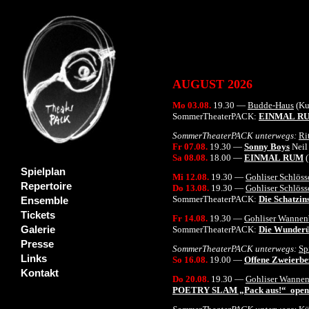
AUGUST 2026
Mo 03.08
.
19
.
30
—
Budde-Haus
(Ku
So
mmerTheaterPACK
:
EINMAL
R
SommerTheaterPACK
unterwegs
:
Ri
Fr 07.08
.
19
.
30
—
Sonny Boys
Neil
Sa 08.08
.
18
.00
—
EINMAL
RUM
Spielplan
Mi 12.08
.
1
9.30
—
Gohliser Schlös
Repertoire
Do 13.08
.
19.
30
—
Gohliser Schlös
SommerTheaterPACK
:
Die Schatzin
Ensemble
Tickets
Fr 14.08
.
19.
30
—
Gohliser Wanne
Galerie
SommerTheaterPACK
:
Die Wunder
Presse
SommerTheaterPACK
unterwegs
:
Sp
Links
So 16.
08
.
19.00
—
Offene Zweierbe
Kontakt
Do 20.08
.
1
9.
30
—
Gohliser Wanne
POETRY SLAM „Pack aus!“
open