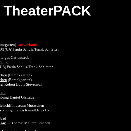
TheaterPACK
nstgarten)
ausverkauft
UM
(UA) Paula Schulz/Frank Schletter
ttergut Cattenstedt
 Simon
(UA) Paula Schulz/Frank Schletter
schen
(Barockgarten)
schen
(Barockgarten)
sel
Robert Louis Stevenson
nbad
übung
Daniel
Glattauer
ielschiffmuseum Mutzschen
ziehung
Franca Rame/Dario Fo
nbad
 air
— Thema: Mauerblümchen