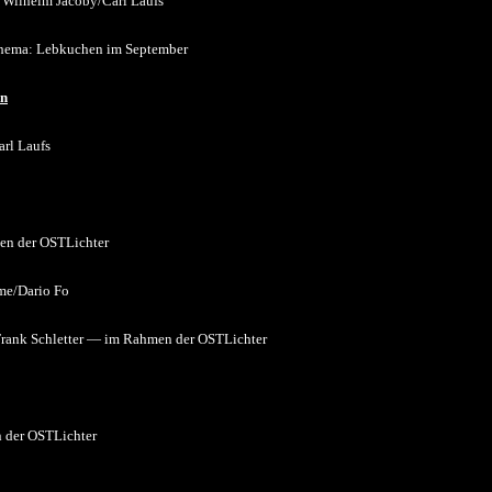
Wilhelm Jacoby/Carl Laufs
ema: Lebkuchen im September
an
rl Laufs
n der OSTLichter
me/Dario Fo
rank Schletter
— im Rahmen der OSTLichter
der OSTLichter