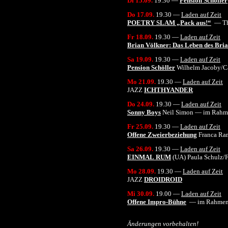
Di 15.09
.
19.30
—
Pension Schöller
Do 17.09
.
1
9.
3
0
—
Laden auf Zeit
POETRY SLAM „Pack aus!“
— Th
Fr 18
.09
.
19.30
—
Laden auf Zeit
Brian Völkner: Das Leben des Bri
Sa 19.09
.
19.30
—
Laden auf Zeit
Pension Schöller
Wilhelm Jacoby/Ca
Mo 21.09
.
19.
30
—
Laden auf Zeit
JAZZ
ICHTHYANDER
Do 24.
09
.
19.30
—
Laden auf Zeit
Sonny Boys
Neil Simon
— im Rahme
Fr 25.09.
1
9.30
—
Laden auf Zeit
Offene Zweierbeziehung
Franca Ra
Sa 26.
09
.
19.30
—
Laden auf Zeit
EINMAL
RUM
(UA) Paula Schulz/F
Mo 28.09
.
19.
30
—
Laden auf Zeit
JAZZ
DROIDROID
Mi 30.
09
.
19.
00
—
Laden auf Zeit
Offene Impro-Bühne
— im Rahmen 
Änderungen vorbehalten!