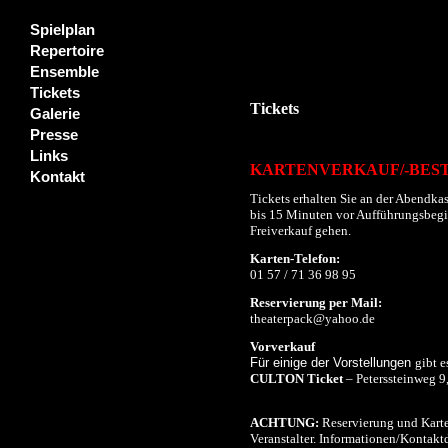
Spielplan
Repertoire
Ensemble
Tickets
Tickets
Galerie
Presse
Links
KARTENVERKAUF/-BES
Kontakt
Tickets erhalten Sie an der Abendkas
bis 15 Minuten vor Aufführungsbeginn
Freiverkauf gehen.
Karten-Telefon:
01 57 / 71 36 98 95
Reservierung per Mail:
theaterpack@yahoo.de
Vorverkauf
Für einige der Vorstellungen
gibt e
CULTON Ticket
– Peterssteinweg 9
ACHTUNG:
Reservierung und Karte
Veranstalter. Informationen/Kontaktd