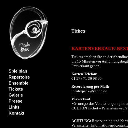
Tickets
KARTENVERKAUF/-BES
Tickets erhalten Sie an der Abendkas
bis 15 Minuten vor Aufführungsbeginn
Freiverkauf gehen.
Spielplan
Karten-Telefon:
Repertoire
01 57 / 71 36 98 95
Ensemble
Reservierung per Mail:
Tickets
theaterpack@yahoo.de
Galerie
Vorverkauf
Presse
Für einige der Vorstellungen
gibt e
Links
CULTON Ticket
– Peterssteinweg 9
Kontakt
ACHTUNG:
Reservierung und Karte
Veranstalter. Informationen/Kontaktd