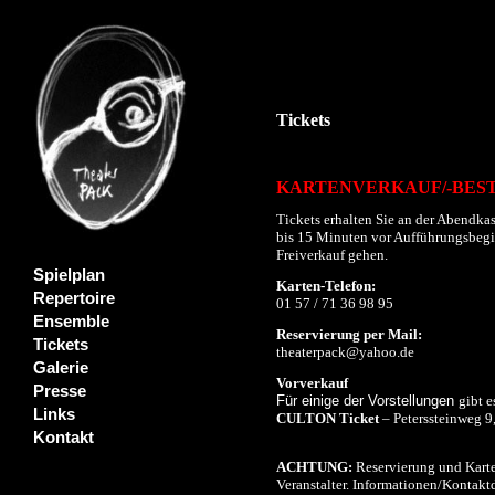
Tickets
KARTENVERKAUF/-BES
Tickets erhalten Sie an der Abendkas
bis 15 Minuten vor Aufführungsbeginn
Freiverkauf gehen.
Spielplan
Karten-Telefon:
Repertoire
01 57 / 71 36 98 95
Ensemble
Reservierung per Mail:
Tickets
theaterpack@yahoo.de
Galerie
Vorverkauf
Presse
Für einige der Vorstellungen
gibt e
Links
CULTON Ticket
– Peterssteinweg 9
Kontakt
ACHTUNG:
Reservierung und Karte
Veranstalter. Informationen/Kontaktd