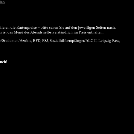
lan
.
eren die Kartenpreise – bitte sehen Sie auf den jeweiligen Seiten nach.
 ist das Menü des Abends selbstverständlich im Preis enthalten.
/Studenten/Azubis, BFD, FSJ, Sozialhilfeempfänger/ALG II, Leipzig-Pass,
such!