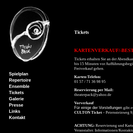
Tickets
KARTENVERKAUF/-BES
Tickets erhalten Sie an der Abendkas
bis 15 Minuten vor Aufführungsbeginn
Freiverkauf gehen.
Spielplan
Karten-Telefon:
Repertoire
01 57 / 71 36 98 95
Ensemble
Reservierung per Mail:
Tickets
theaterpack@yahoo.de
Galerie
Vorverkauf
Presse
Für einige der Vorstellungen
gibt e
Links
CULTON Ticket
– Peterssteinweg 9
Kontakt
ACHTUNG:
Reservierung und Karte
Veranstalter. Informationen/Kontaktd