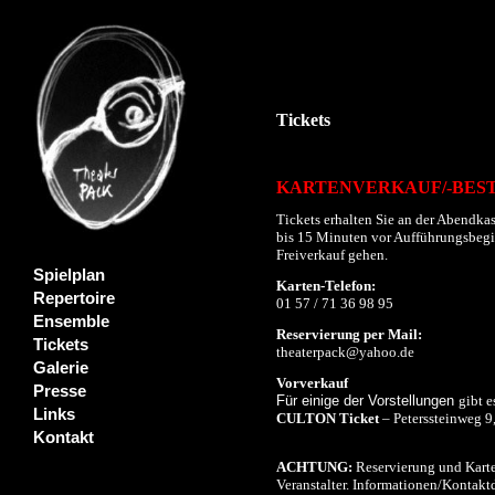
Tickets
KARTENVERKAUF/-BES
Tickets erhalten Sie an der Abendkas
bis 15 Minuten vor Aufführungsbeginn
Freiverkauf gehen.
Spielplan
Karten-Telefon:
Repertoire
01 57 / 71 36 98 95
Ensemble
Reservierung per Mail:
Tickets
theaterpack@yahoo.de
Galerie
Vorverkauf
Presse
Für einige der Vorstellungen
gibt e
Links
CULTON Ticket
– Peterssteinweg 9
Kontakt
ACHTUNG:
Reservierung und Karte
Veranstalter. Informationen/Kontaktd