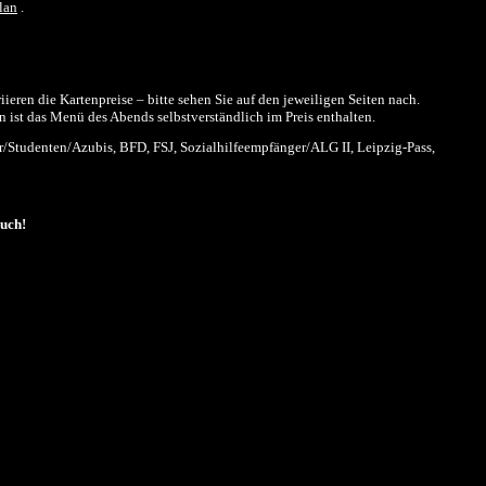
lan
.
eren die Kartenpreise – bitte sehen Sie auf den jeweiligen Seiten nach.
 ist das Menü des Abends selbstverständlich im Preis enthalten.
/Studenten/Azubis, BFD, FSJ, Sozialhilfeempfänger/ALG II, Leipzig-Pass,
such!