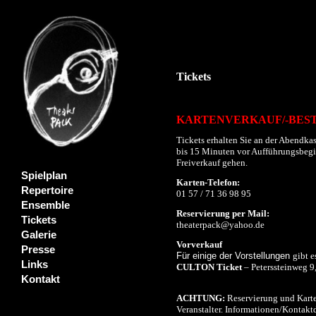
Tickets
KARTENVERKAUF/-BES
Tickets erhalten Sie an der Abendkas
bis 15 Minuten vor Aufführungsbeginn
Freiverkauf gehen.
Spielplan
Karten-Telefon:
Repertoire
01 57 / 71 36 98 95
Ensemble
Reservierung per Mail:
Tickets
theaterpack@yahoo.de
Galerie
Vorverkauf
Presse
Für einige der Vorstellungen
gibt e
Links
CULTON Ticket
– Peterssteinweg 9
Kontakt
ACHTUNG:
Reservierung und Karte
Veranstalter. Informationen/Kontaktd