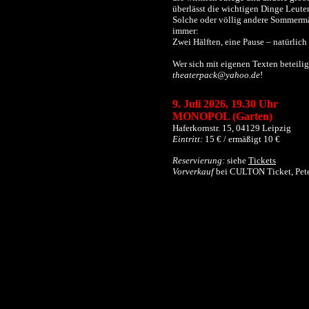
überlässt die wichtigen Dinge Leut
Solche oder völlig andere Sommerm
immer:
Zwei Hälften, eine Pause – natürlich
Wer sich mit eigenen Texten beteili
theaterpack@yahoo.de
!
9. Juli 2026
,
19.30 Uhr
MONOPOL (Garten)
Haferkornstr. 15, 04129 Leipzig
Eintritt:
15 € / ermäßigt 10 €
Reservierung:
siehe
Tickets
Vorverkauf
bei CULTON Ticket, Pete