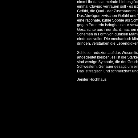
nimmt ihr das taumelnde Liebesglüc
einmal Clavigo vertrauen soll - es 
Gefühl, die Qual - der Zuschauer mu
Das Abwägen zwischen Gefühl und Ve
eine rationale, kühle Sophie als Schw
gegen Partnerin Isringhaus nur schw
Geschichte aus ihrer Sicht, machen 
Schemen in Form von dunklen Mänte
eindrucksvoller. Die mechanisch kl
dringen, verstärken die Lebendigkeit
Schletter reduziert auf das Wesentl
angedeutet bleiben, es ist die Stärke
sind wenige Symbole, die der Geschi
Schwestern. Genauer gesagt: um eine
Das ist tragisch und schmerzhaft u
Jenifer Hochhaus