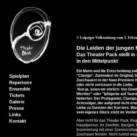
© Leipziger Volkszeitung vom 1. Febr
Die Leiden der jungen 
Das Theater Pack stellt i
in den Mittelpunkt
Ein Mann und die Entscheidung zwi
"Clavigo". Zumindest im Original. 
Spielplan
Zuschauern in der Nato Premiere ha
Repertoire
oder nicht vertrauen in die Liebe.
Ensemble
Nun ja, seien wir ehrlich: Von Goe
Werther" oder "Iphigenie auf Tauri
Tickets
hinterher. Der Protagonist, Clavigo
Galerie
Armseliger, der aufgrund nicht erwi
Liebe zu Gunsten der Karriere. Was
Presse
sein eigenes Glück steht im Vorder
Links
Aber nicht für das Theater Pack. Reg
Kontakt
Hauptperson. Ihr Zweifeln, Bangen, H
Inszenierung mit einer Szenencolla
Zuschauer fesseln. Nicht zuletzt we