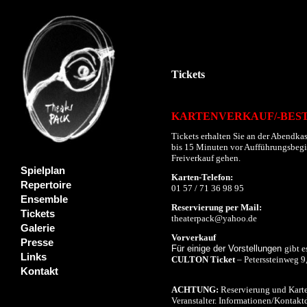
Tickets
KARTENVERKAUF/-BES
Tickets erhalten Sie an der Abendkas
bis 15 Minuten vor Aufführungsbeginn
Freiverkauf gehen.
Spielplan
Karten-Telefon:
Repertoire
01 57 / 71 36 98 95
Ensemble
Reservierung per Mail:
Tickets
theaterpack@yahoo.de
Galerie
Vorverkauf
Presse
Für einige der Vorstellungen
gibt e
Links
CULTON Ticket
– Peterssteinweg 9
Kontakt
ACHTUNG:
Reservierung und Karte
Veranstalter. Informationen/Kontaktd